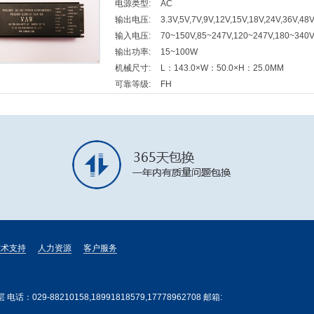
电源类型:
AC
输出电压:
3.3V,5V,7V,9V,12V,15V,18V,24V,36V,48
输入电压:
70~150V,85~247V,120~247V,180~340
输出功率:
15~100W
机械尺寸:
L：143.0×W：50.0×H：25.0MM
可靠等级:
FH
技术支持
人力资源
客户服务
-88210158,18991818579,17778962708 邮箱: