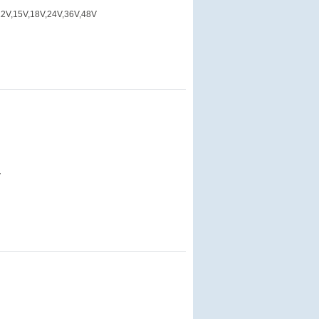
,12V,15V,18V,24V,36V,48V
V