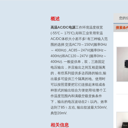
您的
概述
高温AC/DC电源
工作环境温度很宽
搜索条
(-55℃～ 175℃),却和工业常用常温
AC/DC体积大小差不多! 有三种输入范
围的选择:交流AC70～150V(频率0Hz
～ 400Hz) , AC85～247V(频率0Hz～
400Hz)和AC120～247V (频率0Hz～
400Hz). 一般提供单，双，三路固定
电压输出，并且输出之间互相是隔离
的，有些系列提供多达四路的输出,输
出最多可提供三个隔离的地。使用时
可以按照需要把它们连接起来组成各
种形式的输出组合方便使用!在整个工
作温度范围内和满载空载变换条件
下，输出的电压波动在2﹪以内。效率
达到了85﹪左右, 输出纹波最大50mV,
典型20mV.
相关信息