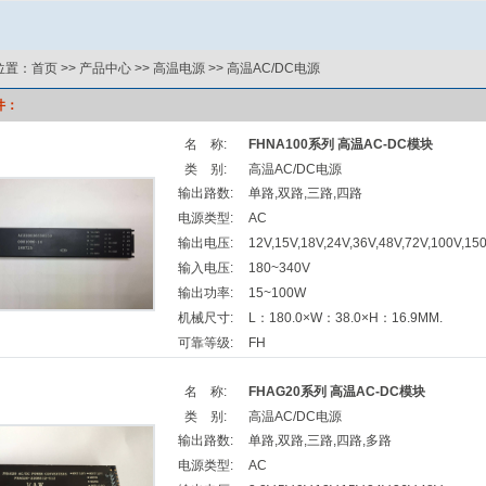
位置：
首页
>>
产品中心
>>
高温电源
>>
高温AC/DC电源
件：
名 称:
FHNA100系列 高温AC-DC模块
类 别:
高温AC/DC电源
输出路数:
单路,双路,三路,四路
电源类型:
AC
输出电压:
12V,15V,18V,24V,36V,48V,72V,100V,15
输入电压:
180~340V
输出功率:
15~100W
机械尺寸:
L：180.0×W：38.0×H：16.9MM.
可靠等级:
FH
名 称:
FHAG20系列 高温AC-DC模块
类 别:
高温AC/DC电源
输出路数:
单路,双路,三路,四路,多路
电源类型:
AC