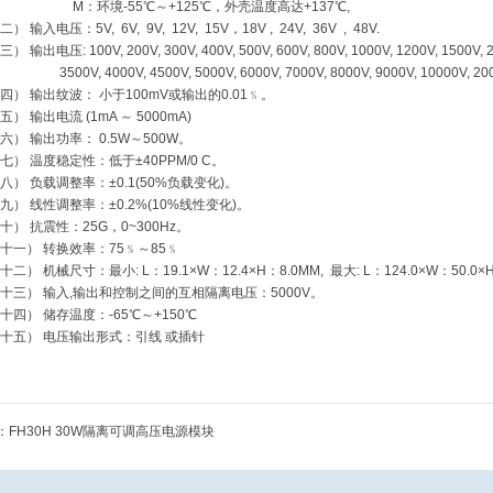
M：环境-55℃～+125℃，外壳温度高达+137℃,
（二）
输入电压：
5V, 6V, 9V, 12V, 15V，18V , 24V, 36V , 48V.
（三）
输出电压
: 100V, 200V, 300V, 400V, 500V, 600V, 800V, 1000V, 1200V, 1500V,
3500V, 4000V, 4500V, 5000V, 6000V, 7000V, 8000V, 9000V, 10000V, 20
四） 输出纹波：
小于
100mV
或输出的
0.01
﹪。
（五）
输出电流
(1mA ～ 5000mA)
（六）
输出功率：
0.5W～500W。
七） 温度稳定性：低于±40PPM/0 C。
八） 负载调整率：±0.1(50%负载变化)。
（九） 线性调整率：±0.2%(10%线性变化)。
（十）
抗震性：
25G，0~300Hz。
（十一）
转换效率：
75﹪～85﹪
十二） 机械尺寸：
最小
: L
：
19.1
×
W
：
12.4
×
H
：
8.0MM,
最大
: L
：
124.0
×
W
：
50.0
×
（十三）
输入
,输出和控制之间的互相隔离电压：5000V。
十四） 储存温度：-65℃～+150℃
（十五）
电压输出形式：引线
或插针
：
FH30H 30W隔离可调高压电源模块