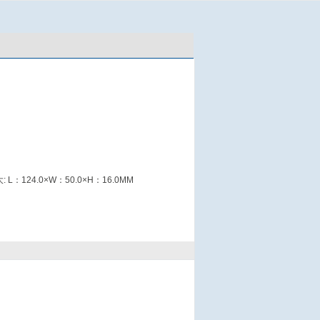
: L：124.0×W：50.0×H：16.0MM