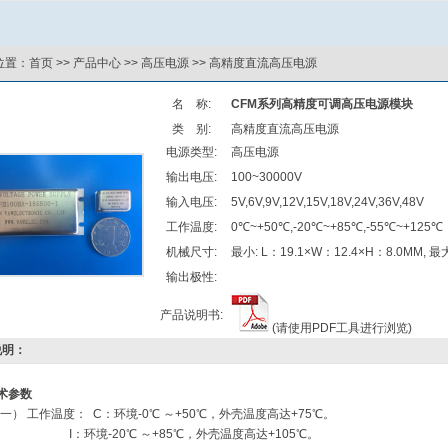
位置：
首页
>>
产品中心
>>
高压电源
>>
高精度直流高压电源
名 称:
CFM系列高精度可调高压电源模块
类 别:
高精度直流高压电源
电源类型:
高压电源
输出电压:
100~30000V
输入电压:
5V,6V,9V,12V,15V,18V,24V,36V,48V
工作温度:
0℃~+50℃,-20℃~+85℃,-55℃~+125℃
机械尺寸:
最小: L：19.1×W：12.4×H：8.0MM, 最大
输出极性:
产品说明书:
(请使用PDF工具进行浏览)
明：
术参数
（一）
工作温度：
C：环境-0℃ ～+50℃，外壳温度高达+75℃。
I：环境-20℃ ～+85℃，外壳温度高达+105℃。