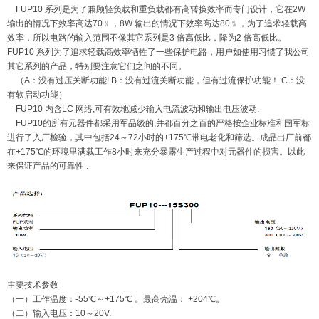
FUP10 系列是为了兼顾轻负载和重负载都有高转换效率而专门设计，它在2W
输出的情况下效率高达70﹪，8W 输出的情况下效率高达80﹪，为了追求轻载高
效率，所以电路的输入范围不像其它系列是3 倍高低比，降为2 倍高低比。
FUP10 系列为了追求轻载高效率牺牲了一些保护电路，用户如使用习惯了我公司
其它系列的产品，特别要注意它们之间的不同。
（A：没有过压关断功能! B：没有过流关断功能，但有过流保护功能！ C：没
有软启动功能）
FUP10 内含LC 网络,可有效地减少输入电流波动和输出电压波动.
FUP10的所有元器件都采用军品级的,并都百分之百的严格按企业标准和国军标
进行了入厂检验，其中包括24～72小时的+175℃带电老化和筛选。成品出厂前都
在+175℃的环境里满载工作8小时来充分暴露生产过程中对元器件的损害。以此
来保证产品的可靠性 .
主要技术参数
（一）工作温度：-55℃～+175℃ 。最高壳温： +204℃。
（二）输入电压：10～20V.