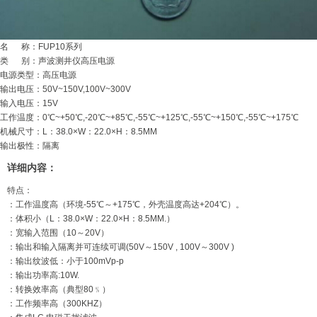
名 称：FUP10系列
类 别：声波测井仪高压电源
电源类型：高压电源
输出电压：50V~150V,100V~300V
输入电压：15V
工作温度：0℃~+50℃,-20℃~+85℃,-55℃~+125℃,-55℃~+150℃,-55℃~+175℃
机械尺寸：L：38.0×W：22.0×H：8.5MM
输出极性：隔离
详细内容：
特点：
：工作温度高（环境-55℃～+175℃，外壳温度高达+204℃）。
：体积小（L：38.0×W：22.0×H：8.5MM.）
：宽输入范围（10～20V）
：输出和输入隔离并可连续可调(50V～150V , 100V～300V )
：输出纹波低：小于100mVp-p
：输出功率高:10W.
：转换效率高（典型80﹪）
：工作频率高（300KHZ）