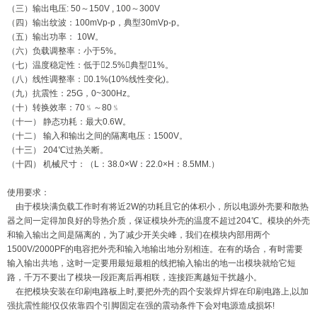
（三）输出电压: 50～150V , 100～300V
（四）输出纹波：100mVp-p，典型30mVp-p。
（五）输出功率： 10W。
（六）负载调整率：小于5%。
（七）温度稳定性：低于2.5%，典型1%。
（八）线性调整率：0.1%(10%线性变化)。
（九）抗震性：25G，0~300Hz。
（十）转换效率：70﹪～80﹪
（十一） 静态功耗：最大0.6W。
（十二） 输入和输出之间的隔离电压：1500V。
（十三） 204℃过热关断。
（十四） 机械尺寸：（L：38.0×W：22.0×H：8.5MM.）
使用要求：
由于模块满负载工作时有将近2W的功耗且它的体积小，所以电源外壳要和散热
器之间一定得加良好的导热介质，保证模块外壳的温度不超过204℃。模块的外壳
和输入输出之间是隔离的，为了减少开关尖峰，我们在模块内部用两个
1500V/2000PF的电容把外壳和输入地输出地分别相连。在有的场合，有时需要
输入输出共地，这时一定要用最短最粗的线把输入输出的地一出模块就给它短
路，千万不要出了模块一段距离后再相联，连接距离越短干扰越小。
在把模块安装在印刷电路板上时,要把外壳的四个安装焊片焊在印刷电路上,以加
强抗震性能!仅仅依靠四个引脚固定在强的震动条件下会对电源造成损坏!