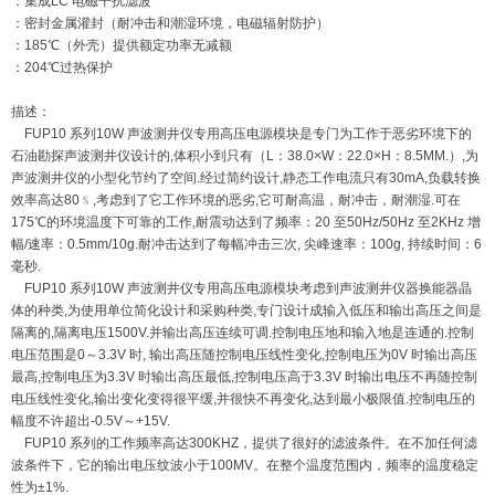
：集成LC 电磁干扰滤波
：密封金属灌封（耐冲击和潮湿环境，电磁辐射防护）
：185℃（外壳）提供额定功率无减额
：204℃过热保护
描述：
FUP10 系列10W 声波测井仪专用高压电源模块是专门为工作于恶劣环境下的
石油勘探声波测井仪设计的,体积小到只有（L：38.0×W：22.0×H：8.5MM.）,为
声波测井仪的小型化节约了空间.经过简约设计,静态工作电流只有30mA,负载转换
效率高达80﹪,考虑到了它工作环境的恶劣,它可耐高温，耐冲击，耐潮湿.可在
175℃的环境温度下可靠的工作,耐震动达到了频率：20 至50Hz/50Hz 至2KHz 增
幅/速率：0.5mm/10g.耐冲击达到了每幅冲击三次, 尖峰速率：100g, 持续时间：6
毫秒.
FUP10 系列10W 声波测井仪专用高压电源模块考虑到声波测井仪器换能器晶
体的种类,为使用单位简化设计和采购种类,专门设计成输入低压和输出高压之间是
隔离的,隔离电压1500V.并输出高压连续可调.控制电压地和输入地是连通的.控制
电压范围是0～3.3V 时, 输出高压随控制电压线性变化,控制电压为0V 时输出高压
最高,控制电压为3.3V 时输出高压最低,控制电压高于3.3V 时输出电压不再随控制
电压线性变化,输出变化变得很平缓,并很快不再变化,达到最小极限值.控制电压的
幅度不许超出-0.5V～+15V.
FUP10 系列的工作频率高达300KHZ，提供了很好的滤波条件。在不加任何滤
波条件下，它的输出电压纹波小于100MV。在整个温度范围内，频率的温度稳定
性为±1%.